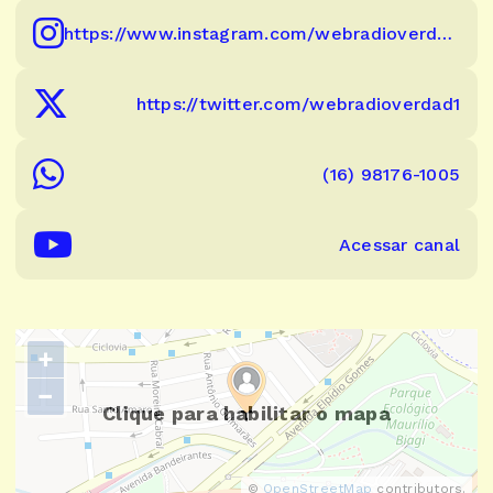
https://www.instagram.com/webradioverdadeeluz/
https://twitter.com/webradioverdad1
(16) 98176-1005
Acessar canal
+
−
Clique para habilitar o mapa
©
OpenStreetMap
contributors.