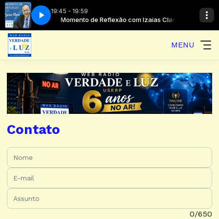
19:45 - 19:59
Locutor Padrão
zaias Claro
Momento de Reflexão com Izaias Claro
Programação Musical 2 com Locutor Padrão
MENU
Contato
Nome:
E-mail:
Assunto:
Mensagem:
0/650